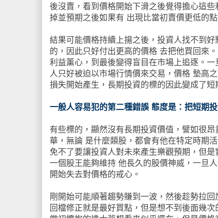
後沒賣，看到價格開始下滑之後覺得擔心這些
掉並預期之後如果有 出現比當初賣價更低的
結果可能價格持續上揚之後，投資人找不到好
的，因此只好付出更高的價格 去把他買回來
利益薰心，到最後變得盲目在市場上追逐。一
人只好被迫以市場行情價來交易，價格 墊高
損失開始產生，長期投資的標的因此變成了短
一般人容易犯的第二種錯誤 態度是：把短期
有些標的，顯然沒有長期投資價值，譬如很昂
華，無論 是什麼類股，都會有他在特定時期
免不了要讓投資人對未來產生樂觀預期，但是
一個股王能夠維持 他長久的股價神威，一旦
開始失去對價格的戒心。
剛開始可能順著趨勢賺到一波，然後趁勢拉回
回檔修正就是最好買點，但是想不到後面幾次