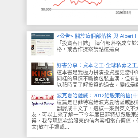
<公告> 關於這個部落格 與 Albert H
「投資客日誌」 這個部落格成立於2
格，或合作提案請點選這頁
好書分享：資本之王-全球私募之
這本書是我極力拼湊投資歷史當中
同樣的事情不斷換包裝重演，但有
以花時間了解投資的過去，變成是讓我
波克夏哈薩威：2012給股東的信(
這篇是巴菲特寫給波克夏哈薩威股
翻譯成中文了，這樣一來對英文不
友，可以上來了解一下今年度巴菲特想跟股東
得，我發現這次給股東的信內容相當有價值，
文)放在手邊或...